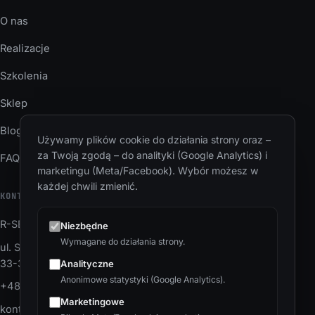
O nas
Realizacje
Szkolenia
Sklep
Blog
Używamy plików cookie do działania strony oraz –
za Twoją zgodą – do analityki (Google Analytics) i
FAQ
marketingu (Meta/Facebook). Wybór możesz w
każdej chwili zmienić.
KONTAKT
R-SEC Sp. z o.o.
Niezbędne
Wymagane do działania strony.
ul. Stanisława Wyspiańskiego 22
33-300 Nowy Sącz
Analityczne
Anonimowe statystyki (Google Analytics).
+48 883 037 627
Marketingowe
kontakt@team.r-sec.pl