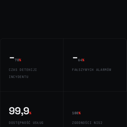
−
−
78
%
64
%
CZAS DETEKCJI
FAŁSZYWYCH ALARMÓW
INCYDENTU
99,9
%
100
%
DOSTĘPNOŚĆ USŁUG
ZGODNOŚCI NIS2