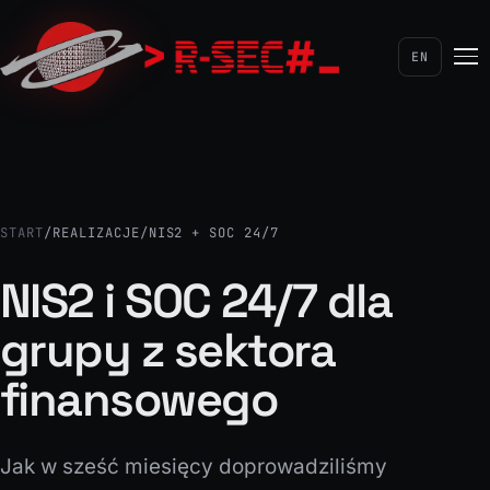
Usługi detektywistyczne
Licencjonowany detektyw
EN
Automatyzacje
Oszczędność czasu i kosztów
START
/
REALIZACJE
/
NIS2 + SOC 24/7
NIS2 i SOC 24/7 dla
grupy z sektora
finansowego
Jak w sześć miesięcy doprowadziliśmy